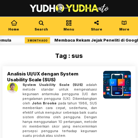
Home
Search
Menu
Share
More
emula
Membaca Rekam Jejak Peneliti di Googl
3 MONTH AGO
Tag : sus
Analisis UI/UX dengan System
Usability Scale (SUS)
System Usability Scale (SUS)
adalah
metode standar untuk mengevaluasi
kegunaan antarmuka pengguna (UI) dan
pengalaman pengguna (UX). Dikembangkan
oleh
John Brooke
pada tahun 1986, SUS
memberikan cara cepat, sederhana, dan
efektif untuk mengukur seberapa baik suatu
sistem diterima oleh pengguna. Dengan
hanya menggunakan 10 pertanyaan, metode
ini memberikan skor yang mencerminkan
persepsi pengguna terhadap kegunaan
suatu produk atau sistem.