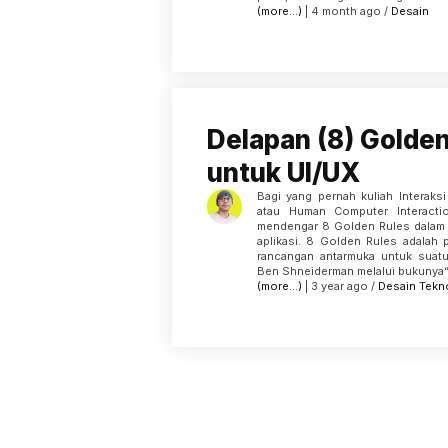
(more…)
| 4 month ago /
Desain
Delapan (8) Golden
untuk UI/UX
Bagi yang pernah kuliah Interaks
atau Human Computer Interactio
mendengar 8 Golden Rules dalam 
aplikasi. 8 Golden Rules adalah
rancangan antarmuka untuk suatu
Ben Shneiderman melalui bukunya“ 
(more…)
| 3 year ago /
Desain
Tekn