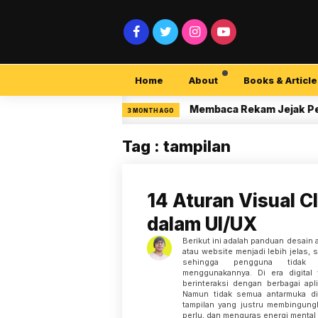
Home
About
Books & Article
rity Pemula
Membaca Rekam Jejak Peneliti 
3 MONTH AGO
Tag : tampilan
14 Aturan Visual Cl
dalam UI/UX
Berikut ini adalah panduan desain a
atau website menjadi lebih jelas,
sehingga pengguna tidak 
menggunakannya. Di era digital
berinteraksi dengan berbagai apl
Namun tidak semua antarmuka di
tampilan yang justru membingung
perlu, dan menguras energi menta