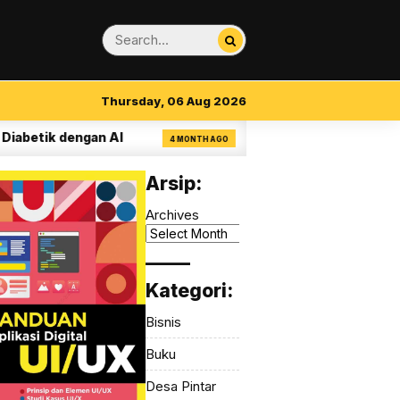
Thursday, 06 Aug 2026
tik dengan AI
14 Aturan Visual Clarity dala
4 MONTH AGO
Arsip:
Archives
_____
Kategori:
Bisnis
Buku
Desa Pintar