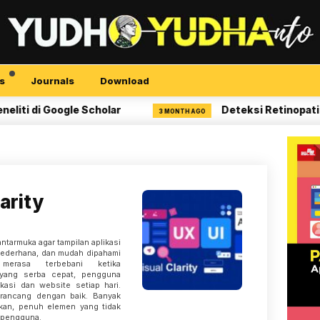
s
Journals
Download
di Google Scholar
Deteksi Retinopati Diabe
3 MONTH AGO
arity
ntarmuka agar tampilan aplikasi
 sederhana, dan mudah dipahami
merasa terbebani ketika
 yang serba cepat, pengguna
ikasi dan website setiap hari.
rancang dengan baik. Banyak
kan, penuh elemen yang tidak
l pengguna.