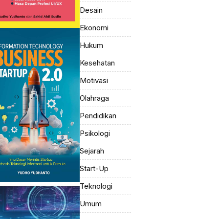
Desain
Ekonomi
Hukum
Kesehatan
Motivasi
Olahraga
Pendidikan
Psikologi
Sejarah
Start-Up
Teknologi
Umum