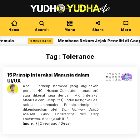
Home
Search
Menu
Share
More
Pemula
Membaca Rekam Jejak Peneliti di Goog
3 MONTH AGO
Tag : Tolerance
15 Prinsip Interaksi Manusia dalam
UI/UX
Ada 15 prinsip berbeda yang digunakan
peneliti HCI (Human Computer Interaction)
atau dikenal juga dengan IMK (Interaksi
Manusia dan Komputer) untuk mengevaluasi
sebuah antarmuka. Prinsip-prinsip ini
dikembangkan oleh
Don Norman, Jakob
Nielsen, Larry Constantine dan Lucy
Lockwood.
Apasajakah itu?
(more…)
| 2 year ago /
Desain