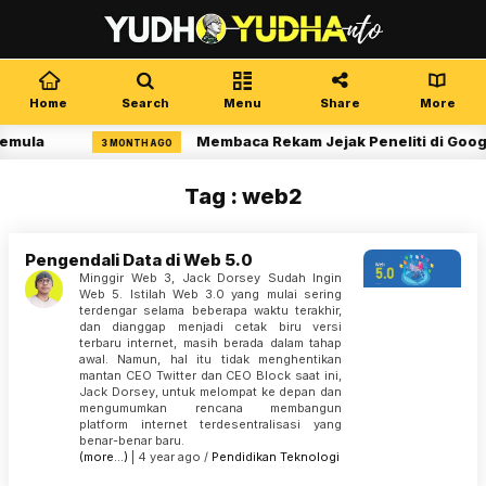
Home
Search
Menu
Share
More
Pemula
Membaca Rekam Jejak Peneliti di Googl
3 MONTH AGO
Tag : web2
Pengendali Data di Web 5.0
Minggir Web 3, Jack Dorsey Sudah Ingin
Web 5. Istilah Web 3.0 yang mulai sering
terdengar selama beberapa waktu terakhir,
dan dianggap menjadi cetak biru versi
terbaru internet, masih berada dalam tahap
awal. Namun, hal itu tidak menghentikan
mantan CEO Twitter dan CEO Block saat ini,
Jack Dorsey, untuk melompat ke depan dan
mengumumkan rencana membangun
platform internet terdesentralisasi yang
benar-benar baru.
(more…)
| 4 year ago /
Pendidikan
Teknologi