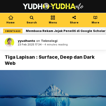
Home
Search
Menu
Share
More
Membaca Rekam Jejak Peneliti di Google Scholar
 MONTH AGO
yyudhanto
on
Teknologi
23 Feb 2025 17:34 -
4 minutes reading
Tiga Lapisan : Surface, Deep dan Dark
Web