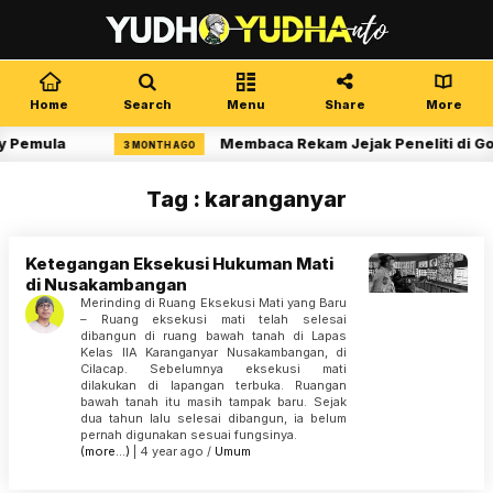
Home
Search
Menu
Share
More
y Pemula
Membaca Rekam Jejak Peneliti di Go
3 MONTH AGO
Tag : karanganyar
Ketegangan Eksekusi Hukuman Mati
di Nusakambangan
Merinding di Ruang Eksekusi Mati yang Baru
– Ruang eksekusi mati telah selesai
dibangun di ruang bawah tanah di Lapas
Kelas IIA Karanganyar Nusakambangan, di
Cilacap. Sebelumnya eksekusi mati
dilakukan di lapangan terbuka. Ruangan
bawah tanah itu masih tampak baru. Sejak
dua tahun lalu selesai dibangun, ia belum
pernah digunakan sesuai fungsinya.
(more…)
| 4 year ago /
Umum