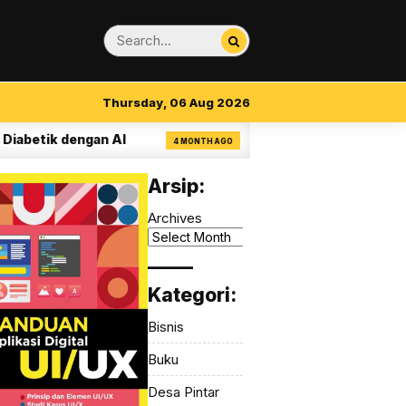
Thursday, 06 Aug 2026
tik dengan AI
14 Aturan Visual Clarity dala
4 MONTH AGO
Arsip:
Archives
_____
Kategori:
Bisnis
Buku
Desa Pintar