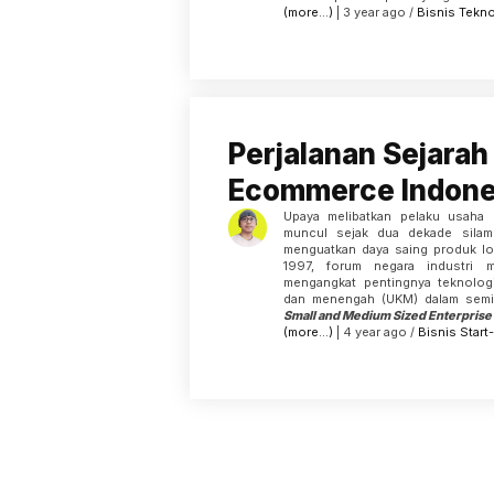
(more…)
| 3 year ago /
Bisnis
Tekno
Perjalanan Sejarah
Ecommerce Indone
Upaya melibatkan pelaku usaha k
muncul sejak dua dekade silam.
menguatkan daya saing produk lo
1997, forum negara industri 
mengangkat pentingnya teknologi
dan menengah (UKM) dalam sem
Small and Medium Sized Enterpris
(more…)
| 4 year ago /
Bisnis
Start