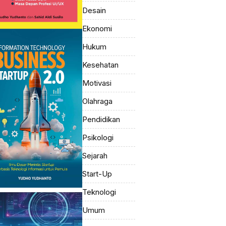
Desain
Ekonomi
Hukum
Kesehatan
Motivasi
Olahraga
Pendidikan
Psikologi
Sejarah
Start-Up
Teknologi
Umum