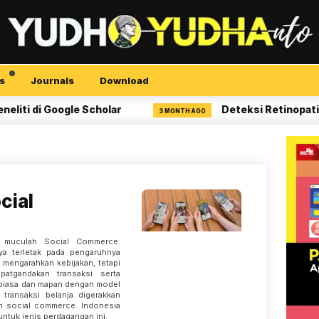
s
Journals
Download
di Google Scholar
Deteksi Retinopati Diabe
3 MONTH AGO
cial
 muculah Social Commerce.
ya terletak pada pengaruhnya
 mengarahkan kebijakan, tetapi
patgandakan transaksi serta
erbiasa dan mapan dengan model
transaksi belanja digerakkan
n social commerce. Indonesia
untuk jenis perdagangan ini.