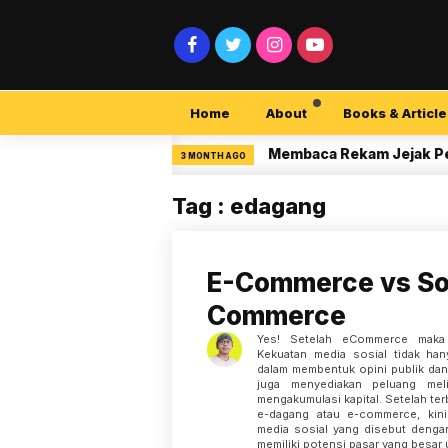
Home
About
Books & Article
urity Pemula
Membaca Rekam Jejak Peneliti 
3 MONTH AGO
Tag : edagang
E-Commerce vs So
Commerce
Yes! Setelah eCommerce maka
Kekuatan media sosial tidak han
dalam membentuk opini publik dan
juga menyediakan peluang meli
mengakumulasi kapital. Setelah t
e-dagang atau e-commerce, kini 
media sosial yang disebut denga
memiliki potensi pasar yang besar 