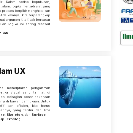
ir. Dalam setiap keputusan,
jalani, logika menjadi alat yang
ua proses berpikir menghasilkan
 Ada kalanya, kita terperangkap
uat argumen kita tidak berdasar
uan logika ini sering disebut
dikan
alam UX
es menciptakan pengalaman
tika visual yang terlihat di
es, sebagian besar pekerjaan
nyi di bawah permukaan. Untuk
tif dan efisien, kita harus
inya, yang terdiri dari lima
ure
,
Skeleton
, dan
Surface
.
-Up
Teknologi