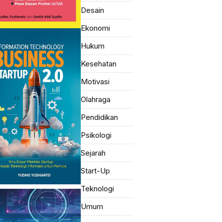
Desain
Ekonomi
Hukum
Kesehatan
Motivasi
Olahraga
Pendidikan
Psikologi
Sejarah
Start-Up
Teknologi
Umum