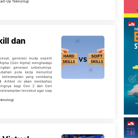
tart-Up
Teknologi
ill dan
pesat, generasi muda seperti
 Alpha (Gen Alpha) menghadapi
ingkan generasi sebelumnya.
rubahan pola kerja menuntut
i keterampilan yang seimbang
l
. Artikel ini akan membahas
ntingnya bagi Gen Z dan Gen
eterampilan tersebut agar siap
eknologi