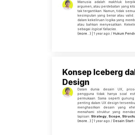
Manusia adalah makhluk berpik
argumen, atau perdebatan yang kita 
tak tergantikan. Namun, tidak sem
kesimpulan yang benar atau valid.
dalam kekeliruan logika yang memb
atau bahkan menyesatkan. Kekelir
sebagai
logical fallacies
.
(more…)
| 1 year ago /
Hukum
Pendi
Konsep Iceberg d
Design
Dalam dunia desain UX, pros
pengguna tidak hanya soal este
permukaan. Sama seperti gunung 
penting dalam UX design tersembu
menghasilkan desain yang efek
memahami struktur yang mendasar
lapisan:
Strategy
,
Scope
,
Struct
(more…)
| 1 year ago /
Desain
Start