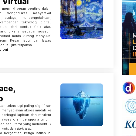
Virtual
 memiliki peran penting dalam
an mengedukasi masyarakat
h, budaya, ilmu pengetahuan,
kembangan teknologi digital,
usi dari bentuk fisik atau
 yang dikenal sebagai museum
generasi muda kurang menyukai
eum. Kesan jadul dan lawas
uali jika terpaksa.
ologi
face,
b
uan teknologi paling signifikan
ya menyediakan akses mudah ke
n berbagai lapisan dan struktur
 diakses oleh pengguna umum.
ga lapisan utama yang membentuk
p web
, dan
dark web
.
bergantian, ketiga istilah ini