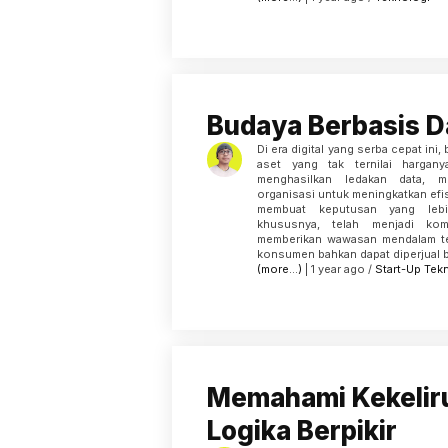
Budaya Berbasis D
Di era digital yang serba cepat ini,
aset yang tak ternilai harganya
menghasilkan ledakan data, 
organisasi untuk meningkatkan efi
membuat keputusan yang lebi
khususnya, telah menjadi kom
memberikan wawasan mendalam ten
konsumen bahkan dapat diperjual b
(more…)
| 1 year ago /
Start-Up
Tek
Memahami Kekelir
Logika Berpikir