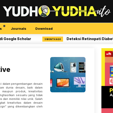
s
Journals
Download
 Scholar
Deteksi Retinopati Diabetik denga
3 MONTH AGO
ive
nci dalam pengembangan desain
alam dunia desain, baik dalam
r, maupun produk, kreativitas
ghasilkan sesuatu yang tidak
s dan memiliki nilai unik. Salah
at kreativitas dalam desain
sign” yang dikembangkan oleh