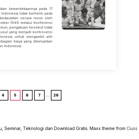
ikan kemerdekaannya pada 17
Indonesia tidak berhenti pada
kedaulatan secara resmi oleh
ember 1949 melalui Konferensi
amun, pengakuan tersebut tidak
lausul yang menjadi kontroversi
donesia untuk mengambil alih
ebagian biaya yang dikeluarkan
n Indonesia.
…
4
5
6
7
26
uku, Seminar, Teknologi dan Download Gratis. Maxx theme from
Ciuss