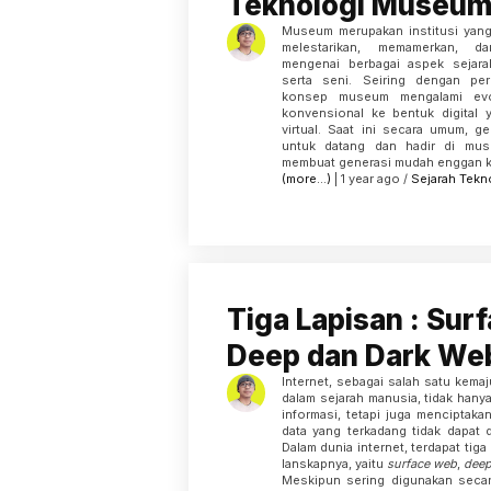
Teknologi Museum 
Museum merupakan institusi yang
melestarikan, memamerkan, d
mengenai berbagai aspek sejara
serta seni. Seiring dengan per
konsep museum mengalami evol
konvensional ke bentuk digital
virtual. Saat ini secara umum, 
untuk datang dan hadir di mus
membuat generasi mudah enggan kec
(more…)
| 1 year ago /
Sejarah
Tekn
Tiga Lapisan : Sur
Deep dan Dark We
Internet, sebagai salah satu kemaj
dalam sejarah manusia, tidak han
informasi, tetapi juga menciptaka
data yang terkadang tidak dapat
Dalam dunia internet, terdapat ti
lanskapnya, yaitu
surface web
,
dee
Meskipun sering digunakan secara 