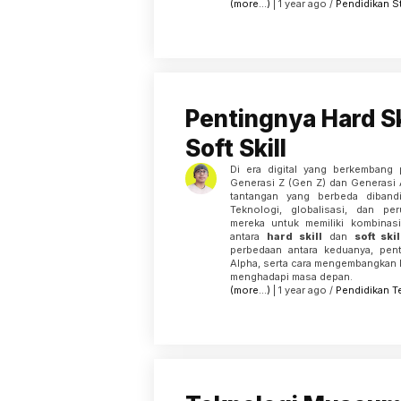
(more…)
| 1 year ago /
Pendidikan
S
Pentingnya Hard Sk
Soft Skill
Di era digital yang berkembang 
Generasi Z (Gen Z) dan Generasi
tantangan yang berbeda diband
Teknologi, globalisasi, dan pe
mereka untuk memiliki kombinas
antara
hard skill
dan
soft skil
perbedaan antara keduanya, pe
Alpha, serta cara mengembangkan k
menghadapi masa depan.
(more…)
| 1 year ago /
Pendidikan
T