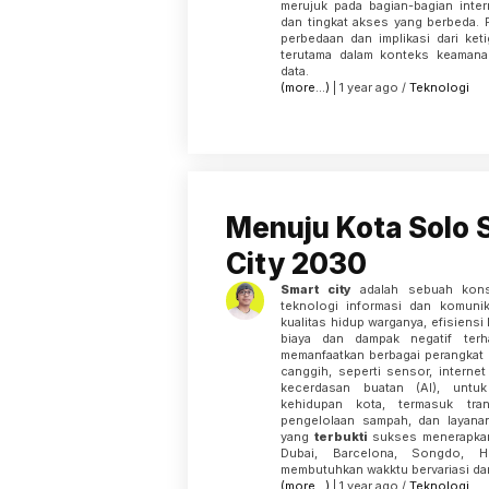
merujuk pada bagian-bagian intern
dan tingkat akses yang berbeda.
perbedaan dan implikasi dari keti
terutama dalam konteks keamana
data.
(more…)
| 1 year ago /
Teknologi
Menuju Kota Solo 
City 2030
Smart city
adalah sebuah kon
teknologi informasi dan komunik
kualitas hidup warganya, efisiensi
biaya dan dampak negatif terh
memanfaatkan berbagai perangkat 
canggih, seperti sensor, internet
kecerdasan buatan (AI), untu
kehidupan kota, termasuk tran
pengelolaan sampah, dan layanan
yang
terbukti
sukses menerapkan 
Dubai, Barcelona, Songdo, He
membutuhkan wakktu bervariasi dari
(more…)
| 1 year ago /
Teknologi