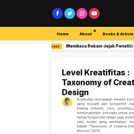
Home
About
Books & Article
ula
Membaca Rekam Jejak Peneliti di Google
3 MONTH AGO
Level Kreatifitas :
Taxonomy of Creat
Design
Kreativitas merupakan elemen ku
yang inovatif dan kompetitif. D
bidang industri, seni, arsitektu
memungkinkan pencipta untuk men
hanya fungsional tetapi juga esteti
satu model yang membahas tingk
adalah “Taxonomy of Creative De
Nilsson (2011).