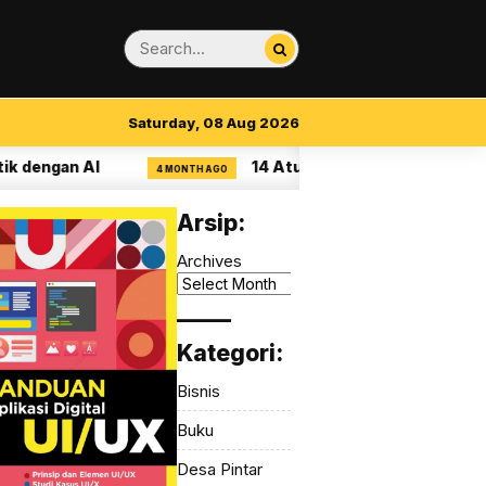
Saturday, 08 Aug 2026
n AI
14 Aturan Visual Clarity dalam UI/UX
4 MONTH AGO
Arsip:
Archives
_____
Kategori:
Bisnis
Buku
Desa Pintar