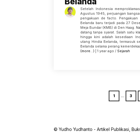
Belanda
Setelah Indonesia memproklamas
Agustus 1945, perjuangan bangsa 
pengakuan de facto. Pengakuan 
Belanda baru terjadi pada 27 Des
Meja Bundar (KMB) di Den Haag. N
datang tanpa syarat. Salah satu k
hingga kini adalah kesediaan In
utang Hindia Belanda, termasuk s
Belanda selama perang kemerdekaa
(more…)
| 1 year ago /
Sejarah
…
1
3
© Yudho Yudhanto - Artikel Publikasi, B