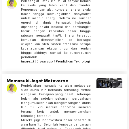
Pembangkit listrik kini mulai banyak beralih
ke skala yang lebih kecil dan mandiri.
Pengembangan alat konversi energi skala
rumah tangga memungkinkan masyarakat
untuk mandiri energi. Selama ini, sumber
energi di dunia termasuk Indonesia
dipandang selalu berasal dari pembangkit
listrik dengan kapasitas besar hingga
ratusan megawatt (mW). Energi tersebut
kemudian ditransmisikan ke berbagai
wilayah lain oleh sistem transmisi berupa
kabeltegangan ekstra tinggi dan rendah
hingga akhirnya sampai ke rumah-rumah
penduduk.
(more…)
| 3 year ago /
Pendidikan
Teknologi
Memasuki Jagat Metaverse
Penjelajahan manusia ke alam metaverse
alias dunia lain berbasis teknologi virtual
mengalami kemajuan yang pesat. Beberapa
bulan lalu setelah sejumlah perusahaan
mengumumkan akan mengembangkan dunia
lain itu, kini mereka berlomba mencari
tenaga kerja untuk mengembangkan
teknologi tersebut.
Mereka juga berinvestasi besar-besaran di
alam baru itu. Sejumlah lembaga pendanaan
dibentuk. Awal pekan ini Facebook telah