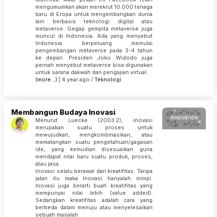
mengumumkan akan merekrut 10.000 tenaga
baru di Eropa untuk mengembangkan dunia
lain berbasis teknologi digital atau
metaverse. Gegap gempita metaverse juga
muncul di Indonesia. Ada yang menyebut
Indonesia berpeluang memulai
pengembangan metaverse pada 3-4 tahun
ke depan. Presiden Joko Widodo juga
pernah menyebut metaverse bisa digunakan
untuk sarana dakwah dan pengajian virtual.
(more…)
| 4 year ago /
Teknologi
Membangun Budaya Inovasi
Menurut Luecke (2003:2), inovasi
merupakan suatu proses untuk
mewujudkan, mengkombinasikan, atau
mematangkan suatu pengetahuan/gagasan
ide, yang kemudian disesuaikan guna
mendapat nilai baru suatu produk, proses,
atau jasa.
Inovasi selalu berawal dari kreatifitas. Tanpa
jalan itu maka Inovasi hanyalah mimpi.
Inovasi juga berarti buah kreatifitas yang
mempunyai nilai lebih (value added).
Sedangkan kreatifitas adalah cara yang
berbeda dalam menuju atau menyelesaikan
sebuah masalah.