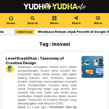
Home
Search
Menu
Share
More
a
Membaca Rekam Jejak Peneliti di Google Sc
3 MONTH AGO
Tag : inovasi
Level Kreatifitas : Taxonomy of
Creative Design
Kreativitas merupakan elemen kunci dalam
pengembangan desain yang inovatif dan
kompetitif. Dalam dunia desain, baik dalam
bidang industri, seni, arsitektur, maupun
produk, kreativitas memungkinkan pencipta
untuk menghasilkan sesuatu yang tidak
hanya fungsional tetapi juga estetis dan
memiliki nilai unik. Salah satu model yang
membahas tingkat kreativitas dalam desain
adalah “Taxonomy of Creative Design” yang
dikembangkan oleh Nilsson (2011).
(more…)
| 1 year ago /
Pendidikan
Start-Up